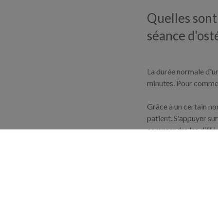
Quelles sont
séance d'ost
La durée normale d'u
minutes. Pour commenc
Grâce à un certain no
patient. S'appuyer su
comprendre les différ
La phase suivante est
plusieurs manipulatio
le thérapeute en osté
Ne soyez pas tourment
supportable. L'expert