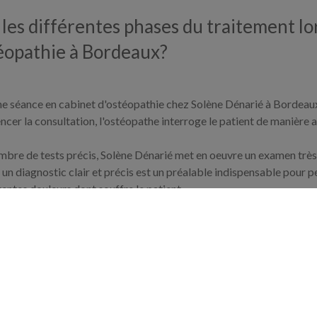
 les différentes phases du traitement lo
éopathie à Bordeaux?
ne séance en cabinet d'ostéopathie chez Solène Dénarié à Bordeaux
er la consultation, l'ostéopathe interroge le patient de manière 
mbre de tests précis, Solène Dénarié met en oeuvre un examen très
r un diagnostic clair et précis est un préalable indispensable pour 
entes douleurs dont souffre le patient.
 celle du traitement où le spécialiste des maux de dos Solène Dénari
ns pour soulager les troubles musculo squelettiques du patient. L'e
opathie va relâcher les tensions musculaires autour du rachis dorsal
é, la tactique thérapeutique mise en pratique par Solène Dénarié e
 du traitement des maux de dos a subi une formation longue pour a