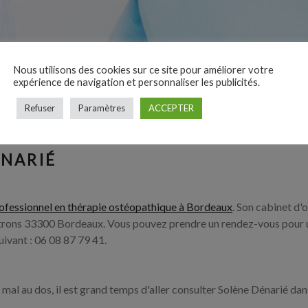
Nous utilisons des cookies sur ce site pour améliorer votre
expérience de navigation et personnaliser les publicités.
Refuser
Paramètres
ACCEPTER
ÉNARIÉ
ofessionnel en thérapie ostéopathique à Bordeaux
. Son cabinet d'
trons 33300 Bordeaux. Vous pouvez prendre un rendez-vous pour 
ivant : 06 08 87 79 41.
 mal au dos, il est grand temps d'aller consulter Solène Dénarié dan