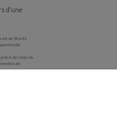
rs d'une
 est de 30 à 45
approfondie.
 précis du corps du
permettre de
é va réaliser
ffet du traitement par
.
st tout à fait
pprendre la pratique