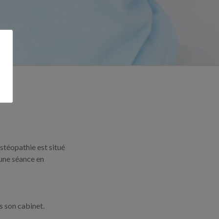
ostéopathie est situé
une séance en
s son cabinet.