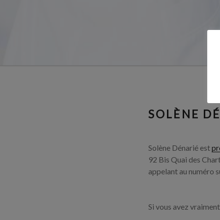
SOLÈNE D
Solène Dénarié est
pr
92 Bis Quai des Char
appelant au numéro su
Si vous avez vraiment