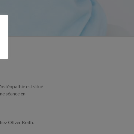
'ostéopathie est situé
ne séance en
chez Oliver Keith.