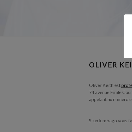
OLIVER KE
Oliver Keith est
profe
74 avenue Emile Cou
appelant au numéro su
Si un lumbago vous fai