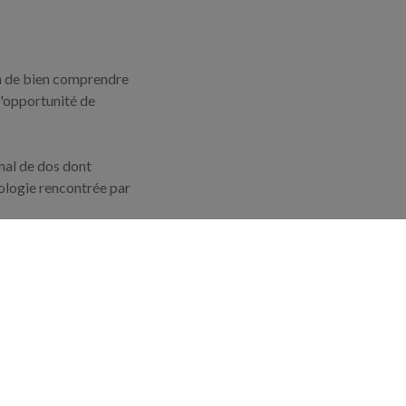
in de bien comprendre
l'opportunité de
mal de dos dont
hologie rencontrée par
 va réaliser un
e manuelle pratiquée
iques du patient.
is n'est pas
ation longue pour se
 et l'ostéopathie
ionnel du traitement