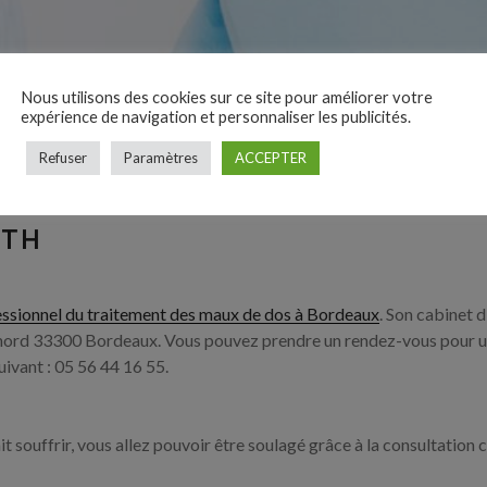
Nous utilisons des cookies sur ce site pour améliorer votre
expérience de navigation et personnaliser les publicités.
Refuser
Paramètres
ACCEPTER
ITH
ssionnel du traitement des maux de dos à Bordeaux
. Son cabinet d
nord 33300 Bordeaux. Vous pouvez prendre un rendez-vous pour u
ivant : 05 56 44 16 55.
t souffrir, vous allez pouvoir être soulagé grâce à la consultation 