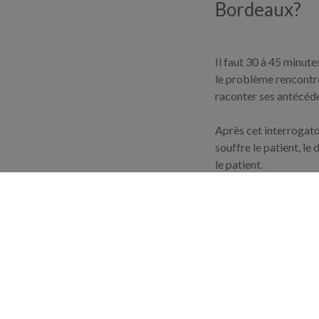
Bordeaux?
Il faut 30 à 45 minut
le problème rencontré
raconter ses antécéd
Après cet interrogato
souffre le patient, le
le patient.
Le moment du traiteme
certain nombre de man
par un ostéopathe va 
Il est important de s
spécialement douloure
professionnaliser sur 
crânienne. L'ostéopath