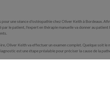
es pour une séance d'ostéopathie chez Oliver Keith à Bordeaux. Af
 par le patient, l'expert en thérapie manuelle va donner au patient 
ents.
ire, Oliver Keith va effectuer un examen complet. Quelque soit le 
 diagnostic est une étape préalable pour préciser la cause de la pat
nt est venu avec l'aide duquel le praticien ostéopathe Oliver Keith
ipulations pour soulager le mal de dos. Le bénéfice de la thérapi
avoir un impact positif pour soulager les troubles musculo squelett
avoir que la technique appliquée par Oliver Keith peut surprendre ma
use. Le professionnel de la thérapie manuelle a assisté à une form
les techniques de l'ostéopathie viscérale, l'ostéopathie structurelle
ie structurelle est la thérapie manuelle utilisée lorsque le profess