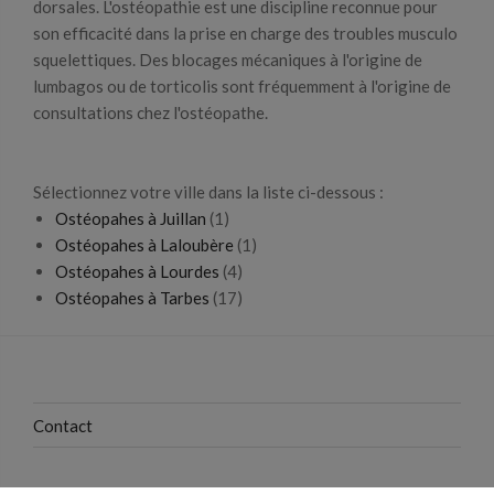
dorsales. L'ostéopathie est une discipline reconnue pour
son efficacité dans la prise en charge des troubles musculo
squelettiques. Des blocages mécaniques à l'origine de
lumbagos ou de torticolis sont fréquemment à l'origine de
consultations chez l'ostéopathe.
Sélectionnez votre ville dans la liste ci-dessous :
Ostéopahes à Juillan
(1)
Ostéopahes à Laloubère
(1)
Ostéopahes à Lourdes
(4)
Ostéopahes à Tarbes
(17)
Contact