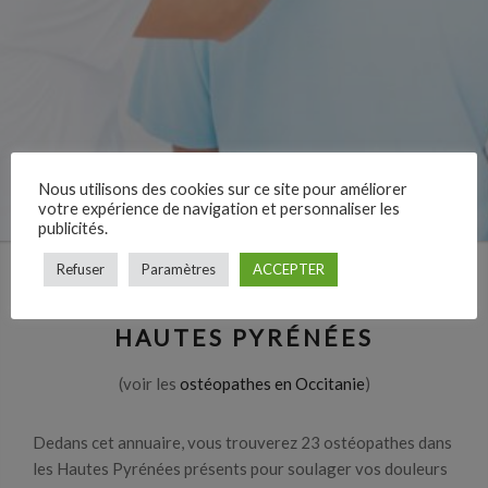
Nous utilisons des cookies sur ce site pour améliorer
votre expérience de navigation et personnaliser les
publicités.
Refuser
Paramètres
ACCEPTER
LES OSTÉOPATHES DANS LES
HAUTES PYRÉNÉES
(voir les
ostéopathes en Occitanie
)
Dedans cet annuaire, vous trouverez 23 ostéopathes dans
les Hautes Pyrénées présents pour soulager vos douleurs