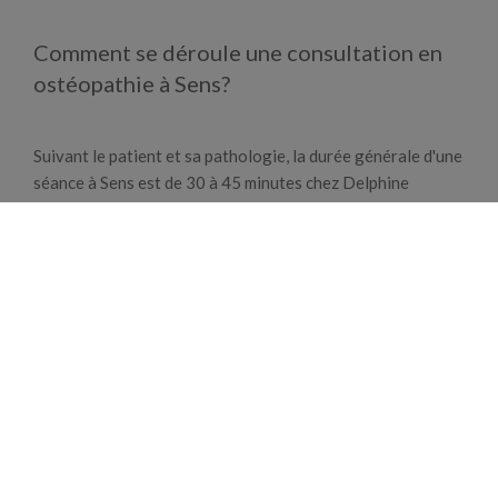
Comment se déroule une consultation en
ostéopathie à Sens?
Suivant le patient et sa pathologie, la durée générale d'une
séance à Sens est de 30 à 45 minutes chez Delphine
Pouthé. A chaque début de séance, le praticien ostéopathe
commence en posant des questions au patient.
Pour diagnostiquer l'origine de la douleur du patient,
Delphine Pouthé réalise un certain nombre de tests pour
compléter son diagnostic. Le résultat du diagnostic est une
étape importante pour choisir un protocole thérapeutique
adapté aux douleurs.
C'est à présent le moment consacré au traitement au
moment où l'ostéo Delphine Pouthé va effectuer des