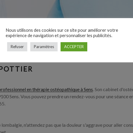
Nous utilisons des cookies sur ce site pour améliorer votre
expérience de navigation et personnaliser les publicités.
Refuser
Paramètres
ACCEPTER
POTTIER
professionnel en thérapie ostéopathique à Sens
. Son cabinet d'osté
100 Sens. Vous pouvez prendre un rendez-vous pour une séance e
65.
e lombalgie, n'attendez pas que la douleur s'aggrave pour aller con
net.