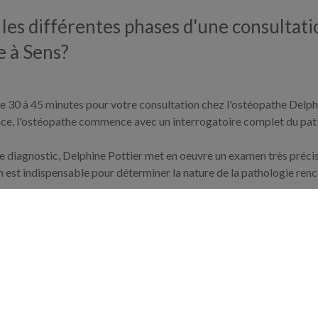
 les différentes phases d'une consultati
e à Sens?
 30 à 45 minutes pour votre consultation chez l'ostéopathe Delphi
ce, l'ostéopathe commence avec un interrogatoire complet du pati
le diagnostic, Delphine Pottier met en oeuvre un examen très précis
n est indispensable pour déterminer la nature de la pathologie renco
u traitement où le spécialiste des maux de dos Delphine Pottier me
destinées à soulager le mal de dos du patient. La conséquence de l
peute en ostéopathie est un apport majeur pour mieux contrôler les
patient.
é, la méthologie mise en pratique par Delphine Pottier ne va pas ê
t des maux de dos a subi une formation longue pour apprendre la p