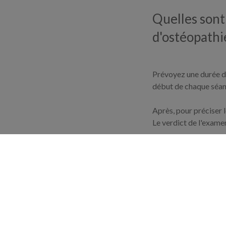
Quelles sont
d'ostéopathi
Prévoyez une durée de
début de chaque séan
Après, pour préciser 
Le verdict de l'exame
Puis c'est le temps d
techniques manuelles 
réalisée par le théra
squelettiques chez le 
Ne soyez pas tourment
L'expert du traitemen