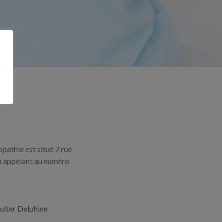
opathie est situé 7 rue
n appelant au numéro
sulter Delphine