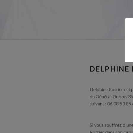
DELPHINE 
Delphine Pottier est
du Général Dubois 89
suivant : 06 08 53 89 
Si vous souffrez d'un
Pottier dans son cabi