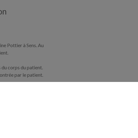
on
ne Pottier à Sens. Au
ent.
 du corps du patient.
ntrée par le patient.
t en oeuvre des
a thérapie manuelle
 troubles musculo
tre dure à subir.
ratique de