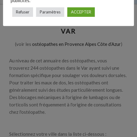
publicités.
Refuser
Paramètres
ACCEPTER
LES OSTÉOPATHES DANS LE
VAR
(voir les
ostéopathes en Provence Alpes Côte d’Azur
)
Au niveau de cet annuaire des ostéopathes, vous
trouverez 244 ostéopathes dans le Var ayant suivi une
formation spécifique pour soulager vos douleurs dorsales.
Pour traiter les maux de dos, les ostéopathes ont
généralement suivi des études particulièrement longues.
Des blocages mécaniques à l'origine de lumbagos ou de
torticolis sont fréquemment à l'origine de consultations
chez l'ostéopathe.
Sélectionnez votre ville dans la liste ci-dessous :