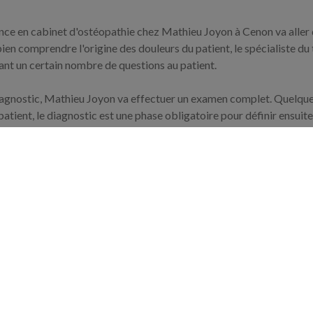
nce en cabinet d'ostéopathie chez Mathieu Joyon à Cenon va aller
 bien comprendre l'origine des douleurs du patient, le spécialiste d
nt un certain nombre de questions au patient.
agnostic, Mathieu Joyon va effectuer un examen complet. Quelque 
patient, le diagnostic est une phase obligatoire pour définir ensuit
c, on peut passer au moment du soin ostéopathique avec lequel le p
hieu Joyon va effectuer des manipulations pour soulager le patien
fessionnel de l'ostéopathie va avoir un impact positif pour soulage
.
peur car la démarche manuelle employée par Mathieu Joyon ne fait p
urprendre. Le spécialiste du traitement des maux de dos a accompli 
essionnaliser sur les techniques de l'ostéopathie viscérale et l'os
 de l'ostéopathie structurelle dès lors que pour soulager, le théra