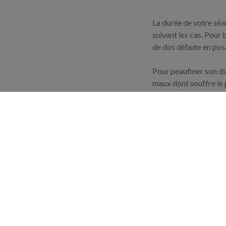
La durée de votre séa
suivant les cas. Pour
de dos débute en posa
Pour peaufiner son di
maux dont souffre le 
au patient.
A partir du diagnosti
traitement manuel Mat
traitement chez un pro
la sciatique du patient
Il ne faut pas avoir 
qu'elle puisse vous s
formation pour se prof
On est dans le secteur