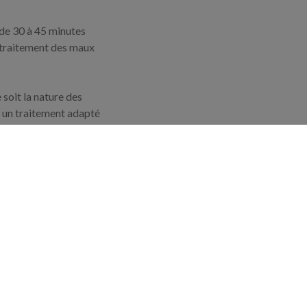
 de 30 à 45 minutes
u traitement des maux
soit la nature des
e un traitement adapté
rofessionnel du
t. La qualité du
r les douleurs liées à
as mal du tout bien
un cursus de
téopathie crânienne.
peute en ostéopathie