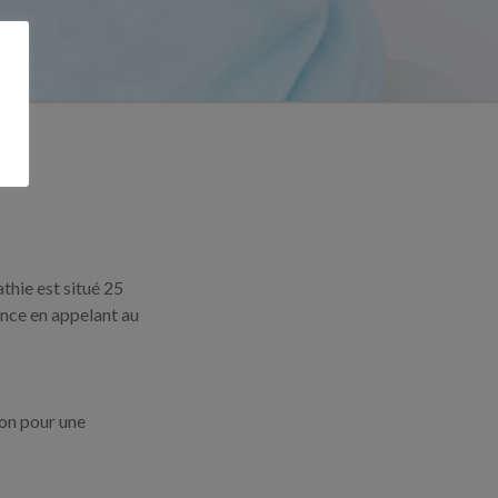
thie est situé 25
nce en appelant au
yon pour une