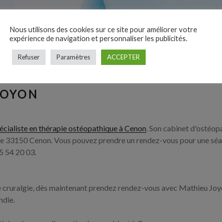
Nous utilisons des cookies sur ce site pour améliorer votre
expérience de navigation et personnaliser les publicités.
Refuser
Paramètres
ACCEPTER
JOYON
écialiste en thérapie ostéopathique à Cenon
. Son cabinet d'ostéopa
 33150 Cenon. Vous pouvez prendre un rendez-vous pour une séa
5 54 20 03.
ne cruralgie, dès maintenant prendez rendez-vous avec Mathieu Jo
ndie.