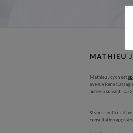
MATHIEU 
Mathieu Joyon est
sp
avenue René Cassagne
numéro suivant : 05 3
Si vous souffrez d'u
consultation approfo