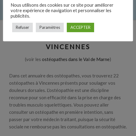
Nous utilisons des cookies sur ce site pour améliorer
votre expérience de navigation et personnaliser les
publicités.
Refuser
Paramètres
ACCEPTER
LES OSTÉOPATHES À
VINCENNES
(voir les
ostéopathes dans le Val de Marne
)
Dans cet annuaire des ostéopathes, vous trouverez 22
ostéopathes à Vincennes présents pour soulager vos
douleurs dorsales. L'ostéopathie est une discipline
reconnue pour son efficacité dans la prise en charge des
troubles musculo squelettiques. Vous pouvez aller
consulter un ostéopathe en première intention, sans
passer par votre médecin traitant, puisque la sécurité
sociale ne rembourse pas les consultations en ostéopathie.