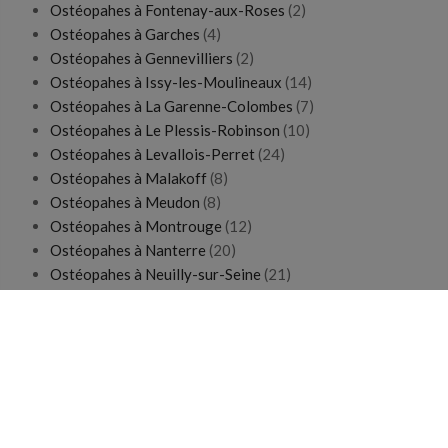
Ostéopahes à Fontenay-aux-Roses
(2)
Ostéopahes à Garches
(4)
Ostéopahes à Gennevilliers
(2)
Ostéopahes à Issy-les-Moulineaux
(14)
Ostéopahes à La Garenne-Colombes
(7)
Ostéopahes à Le Plessis-Robinson
(10)
Ostéopahes à Levallois-Perret
(24)
Ostéopahes à Malakoff
(8)
Ostéopahes à Meudon
(8)
Ostéopahes à Montrouge
(12)
Ostéopahes à Nanterre
(20)
Ostéopahes à Neuilly-sur-Seine
(21)
Ostéopahes à Puteaux
(17)
Ostéopahes à Rueil-Malmaison
(14)
Ostéopahes à Saint-Cloud
(10)
Ostéopahes à Sceaux
(6)
Ostéopahes à Sèvres
(8)
Ostéopahes à Suresnes
(13)
Ostéopahes à Vanves
(10)