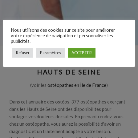
Nous utilisons des cookies sur ce site pour améliorer
votre expérience de navigation et personnaliser les
publicités.
Refuser
Paramètres
ACCEPTER
LES OSTÉOPATHES DANS LES
HAUTS DE SEINE
(voir les
ostéopathes en Île de France
)
Dans cet annuaire des ostéos, 377 ostéopathes exerçant
dans les Hauts de Seine ont des disponibilités pour
soulager vos douleurs dorsales. En prenant rendez-vous
chez un ostéopathe, vous aurez la possibilité d'avoir un
diagnostic et un traitement adapté à votre besoin.