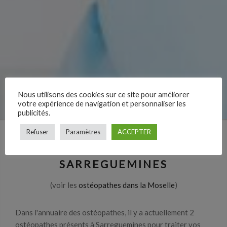
Nous utilisons des cookies sur ce site pour améliorer
votre expérience de navigation et personnaliser les
publicités.
Refuser
Paramètres
ACCEPTER
LES OSTÉOPATHES À
SARREGUEMINES
(voir les
ostéopathes dans la Moselle
)
Dans l'annuaire des ostéopathes, il y a actuellement 2
ostéopathes présents à Sarreguemines pour traiter vos