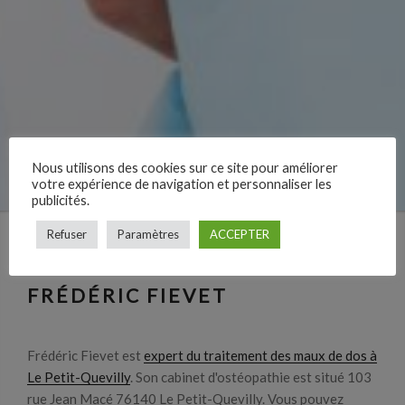
Nous utilisons des cookies sur ce site pour améliorer
votre expérience de navigation et personnaliser les
publicités.
Refuser
Paramètres
ACCEPTER
FRÉDÉRIC FIEVET
Frédéric Fievet est
expert du traitement des maux de dos à
Le Petit-Quevilly
. Son cabinet d'ostéopathie est situé 103
rue Jean Macé 76140 Le Petit-Quevilly. Vous pouvez