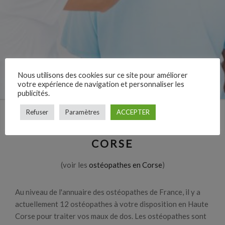
Nous utilisons des cookies sur ce site pour améliorer
votre expérience de navigation et personnaliser les
publicités.
Refuser
Paramètres
ACCEPTER
LES OSTÉOPATHES EN HAUTE
CORSE
(voir les
ostéopathes en Corse
)
Au niveau de l'annuaire des ostéopathes de France, il y a
actuellement 12 ostéopathes à votre disposition en Haute
Corse pour traiter vos maux de dos. Les ostéopathes sont